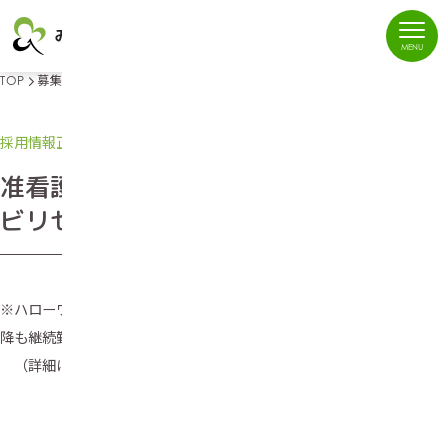
Skip
TOP
募集要項
准看護師（常勤／夜勤なし）：リハビリセンター大村
to
content
採用情報
正社員募集
リハビリセンター大村
准看護師（常勤／夜勤なし）：リハ
ビリセンター大村
※ハローワークを通じて入職された方へは、入職後1年経過時、以
降も継続勤務の場合10万円を支給します。
（詳細は、お尋ねください）