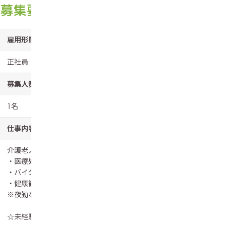
募集要項
雇用形態
正社員
募集人数
1名
仕事内容
介護老人保健施設における看護業務を行います。
・医療処置
・バイタルチェック・投薬等、健康管理の記録作成
・健康観察・診療の補助及び、記録など
※夜勤なし
☆未経験の方、ブランクのある方の応募歓迎！