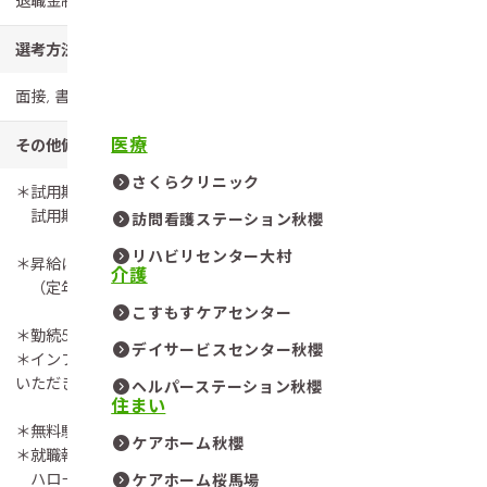
退職金制度：あり（勤続3年以上）
選考方法
面接, 書類選考
医療
その他備考
さくらクリニック
＊試用期間あり 期間3ヶ月
試用期間中の労働条件 同条件
訪問看護ステーション秋櫻
リハビリセンター大村
＊昇給については人事評価システムによる
介護
（定年後、労働条件変更有）
こすもすケアセンター
＊勤続5年ごとに表彰し記念品の副賞があります。
デイサービスセンター秋櫻
＊インフルエンザ等の予防接種を法人負担により、原則受けて
いただきます。
ヘルパーステーション秋櫻
住まい
＊無料駐車場あり
ケアホーム秋櫻
＊就職報奨金制度あり
ハローワークを通じて入職された方へは、入職後1年経過
ケアホーム桜馬場