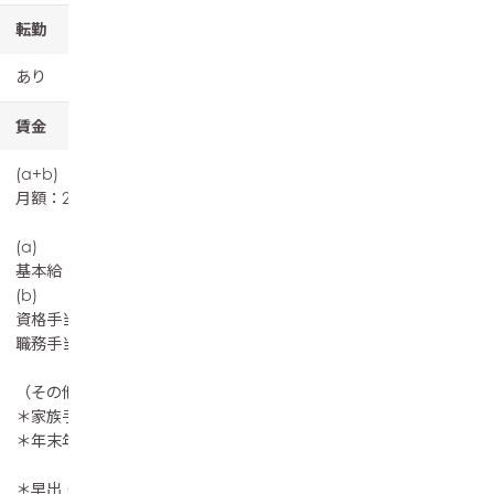
転勤
あり
賃金
(a+b)
月額：205,000円〜225,000円
(a)
基本給 ：173,000円～193,000円
(b)
資格手当 ：20,000円
職務手当 ：12,000円
（その他の手当）
＊家族手当：配偶者、18歳未満の子5,000/人
＊年末年始手当 12/31、1/1（3,000円/日）
1/ 2, 1/3（2,000円/日）
＊早出・遅出手当 100円/H