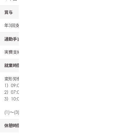
賞与
年3回支給 3.5ヶ月分（前年度実績）
通勤手当
実費支給（上限あり） 月額15,000円
就業時間
変形労働時間制（1ヶ月単位）
1）09:00～18:00
2）07:00～16:00
3）10:00～19:00
(1)～(3)交代制勤務
休憩時間