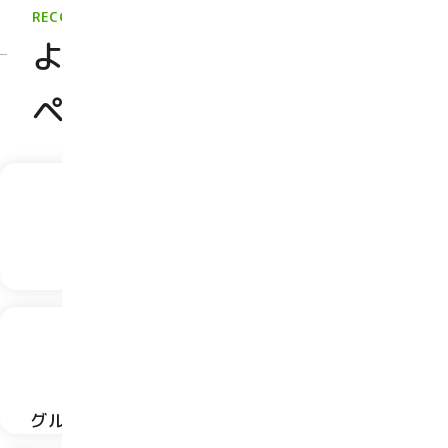
RECOMMEND
よくアクセスされる
ページのご案内
RECRUIT
STAFF
採用情報
職員活動
GROUP
CONTENT
グループについて
お問い合わせ