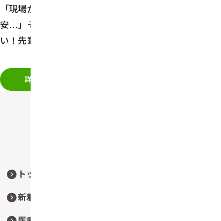
「現場から少し離れてしまったからまた戻れるか不
安…」
そんな気持ちをお持ちの方、ご安心くださ
い！
先輩スタッフが丁寧にサポートします。
詳しくはこちら
トップページ
採用情報
新着情報
お問い合わせ
医療
プライバシー