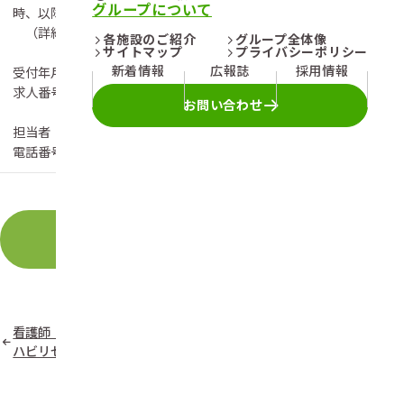
グループについて
時、以降も継続勤務の場合10万円を支給します。
（詳細は、お尋ねください）
各施設のご紹介
グループ全体像
サイトマップ
プライバシーポリシー
新着情報
広報誌
採用情報
受付年月日：令和8年8月1日
求人番号 ：42040-3659461
お問い合わせ
担当者 ：今富（イマトミ）、猪村（イムラ）
電話番号 ：0957-55-7811
この職種に応募する
看護師（常勤／夜勤なし）：リ
支援相談員（常勤）：リハビリ
ハビリセンター大村
センター大村