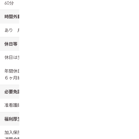
60分
時間外勤務
あり 月平均2時間
休日等
休日は交替制（シフトによる 月9回）
年間休日数：107日
６ヶ月経過後の年次有給休暇日数：10日
必要免許・資格
准看護師
福利厚生
加入保険：雇用、労災、健康、厚生