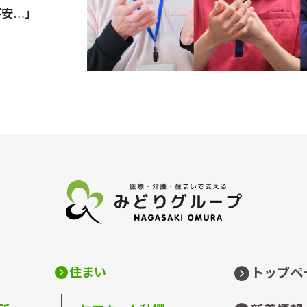
不安…」
住まい
トップペ