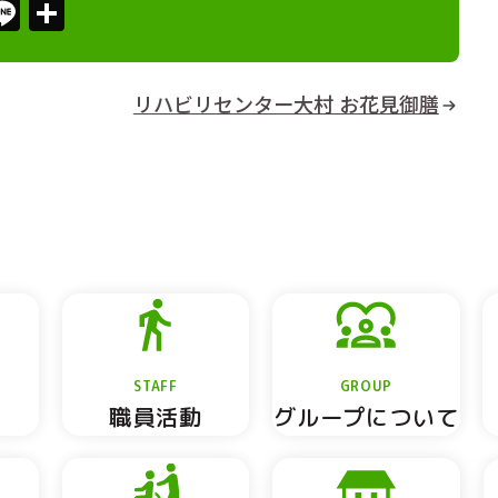
ebook
X
Line
共
有
リハビリセンター大村 お花見御膳
STAFF
GROUP
職員活動
グループについて